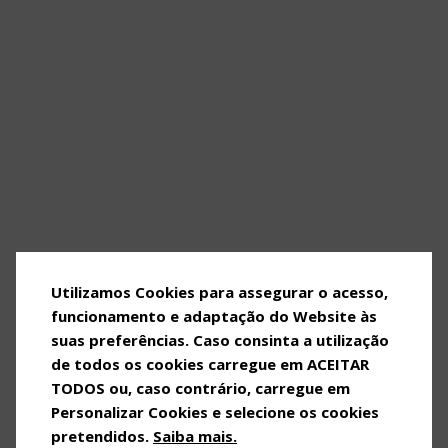
Utilizamos Cookies para assegurar o acesso,
funcionamento e adaptação do Website às
suas preferências. Caso consinta a utilização
OVOS MATINADOS
de todos os cookies carregue em ACEITAR
TODOS ou, caso contrário, carregue em
OVOS DE GALINHAS CRIADAS
Personalizar Cookies e selecione os cookies
AO AR LIVRE
pretendidos.
Saiba mais.